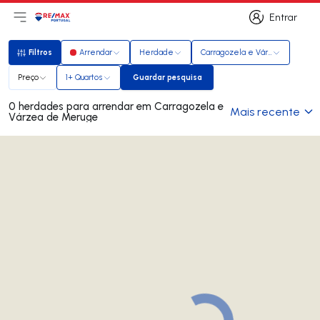
Entrar
Abri menu principal
Logo
Ir para página inicial
Entrar
Filtros
Arrendar
Herdade
Carragozela e Várzea de Meru
Filtros
Preço
1+ Quartos
Guardar pesquisa
Guardar pesquisa
0 herdades para arrendar em Carragozela e
Mais recente
Várzea de Meruge