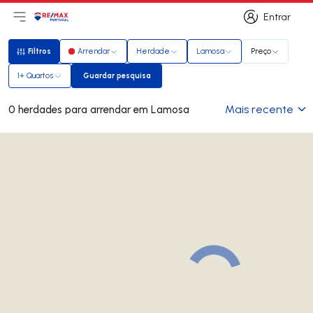
Entrar
Abri menu principal
Logo
Ir para página inicial
Entrar
Filtros
Arrendar
Herdade
Lamosa
Preço
Filtros
1+ Quartos
Guardar pesquisa
Guardar pesquisa
Mais recente
0 herdades para arrendar em Lamosa