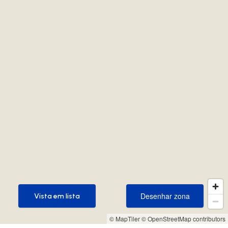
Desenhar zona
Vista em lista
Desenhar zona
Vista em lista
© MapTiler
© OpenStreetMap contributors