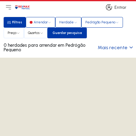
Entrar
Abri menu principal
Logo
Ir para página inicial
Entrar
Filtros
Arrendar
Herdade
Pedrógão Pequeno
Filtros
Preço
Quartos
Guardar pesquisa
Guardar pesquisa
0 herdades para arrendar em Pedrógão
Mais recente
Pequeno