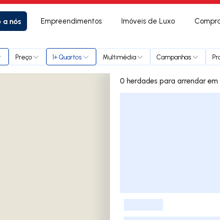
e a nós
Empreendimentos
Imóveis de Luxo
Compra
o
Preço
1+ Quartos
Multimédia
Campanhas
Pr
0 herda
Lista de Imóveis
-