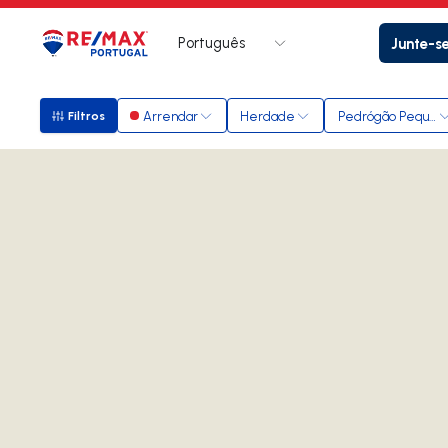
Português
Junte-s
Logo
Ir para página inicial
Arrendar
Herdade
Pedrógão Pequen
Filtros
Filtros