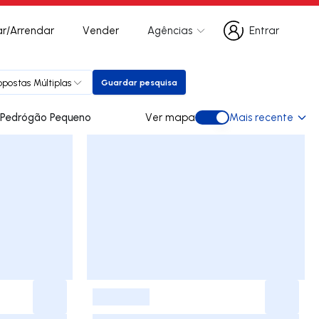
r/Arrendar
Vender
Agências
Entrar
Entrar
opostas Múltiplas
Guardar pesquisa
Guardar pesquisa
des para arrendar em Pedrógão Pequeno
Ver mapa
Mais recente
Ver mapa
-