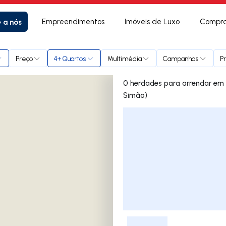
e a nós
Empreendimentos
Imóveis de Luxo
Compra
renço e São Simão)
Preço
4+ Quartos
Multimédia
Campanhas
P
0 herdades para arrendar em Azeitão (São Lourenço e São
Simão)
Lista de Imóveis
-