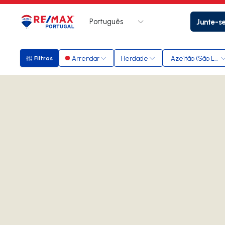
Português
Junte-s
Logo
Ir para página inicial
Arrendar
Herdade
Azeitão (São Lou
Filtros
Filtros