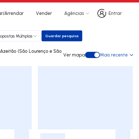
r/Arrendar
Vender
Agências
Entrar
Entrar
ropostas Múltiplas
Guardar pesquisa
Guardar pesquisa
Ver mapa
Mais recente
Ver mapa
-