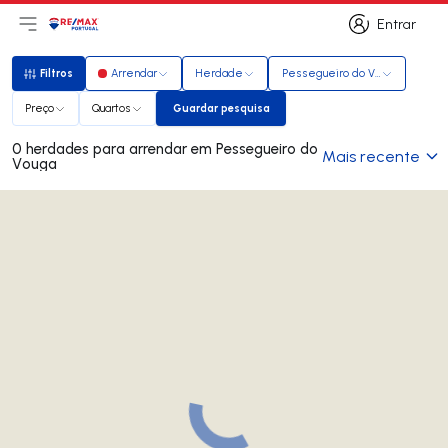
Entrar
Abri menu principal
Logo
Ir para página inicial
Entrar
Filtros
Arrendar
Herdade
Pessegueiro do Vouga
Filtros
Preço
Quartos
Guardar pesquisa
Guardar pesquisa
0 herdades para arrendar em Pessegueiro do
Mais recente
Vouga