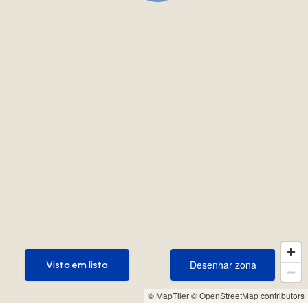
Desenhar zona
Vista em lista
Desenhar zona
Vista em lista
© MapTiler
© OpenStreetMap contributors