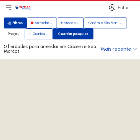
Entrar
Abri menu principal
Logo
Ir para página inicial
Entrar
Filtros
Arrendar
Herdade
Cacém e São Marcos
Filtros
Preço
1+ Quartos
Guardar pesquisa
Guardar pesquisa
0 herdades para arrendar em Cacém e São
Mais recente
Marcos