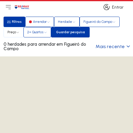
Entrar
Abri menu principal
Logo
Ir para página inicial
Entrar
Filtros
Arrendar
Herdade
Figueiró do Campo
Filtros
Preço
2+ Quartos
Guardar pesquisa
Guardar pesquisa
0 herdades para arrendar em Figueiró do
Mais recente
Campo