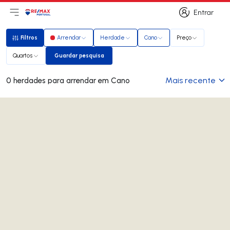
Entrar
Abri menu principal
Logo
Ir para página inicial
Entrar
Filtros
Arrendar
Herdade
Cano
Preço
Filtros
Quartos
Guardar pesquisa
Guardar pesquisa
Mais recente
0 herdades para arrendar em Cano