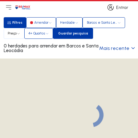
Entrar
Abri menu principal
Logo
Ir para página inicial
Entrar
Filtros
Arrendar
Herdade
Barcos e Santa Leocádia
Filtros
Preço
4+ Quartos
Guardar pesquisa
Guardar pesquisa
0 herdades para arrendar em Barcos e Santa
Mais recente
Leocádia