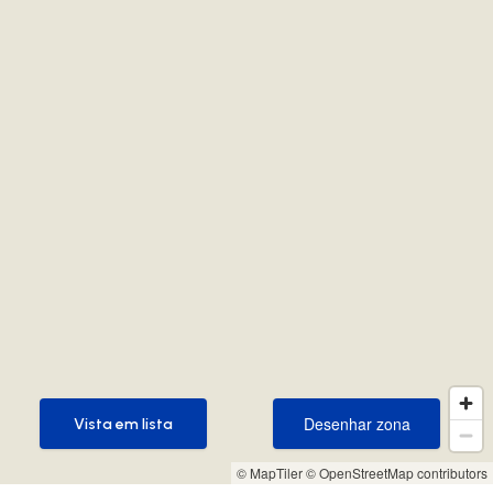
Desenhar zona
Vista em lista
Desenhar zona
Vista em lista
© MapTiler
© OpenStreetMap contributors