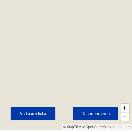
Desenhar zona
Vista em lista
Desenhar zona
Vista em lista
© MapTiler
© OpenStreetMap contributors