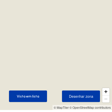
Desenhar zona
Vista em lista
Desenhar zona
Vista em lista
© MapTiler
© OpenStreetMap contributors