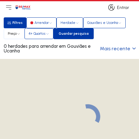
Entrar
Abri menu principal
Logo
Ir para página inicial
Entrar
Filtros
Arrendar
Herdade
Gouviães e Ucanha
Filtros
Preço
4+ Quartos
Guardar pesquisa
Guardar pesquisa
0 herdades para arrendar em Gouviães e
Mais recente
Ucanha