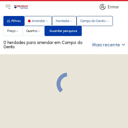
Entrar
Abri menu principal
Logo
Ir para página inicial
Entrar
Filtros
Arrendar
Herdade
Campo do Gerês
Filtros
Preço
Quartos
Guardar pesquisa
Guardar pesquisa
0 herdades para arrendar em Campo do
Mais recente
Gerês