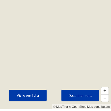
Desenhar zona
Vista em lista
Desenhar zona
Vista em lista
© MapTiler
© OpenStreetMap contributors