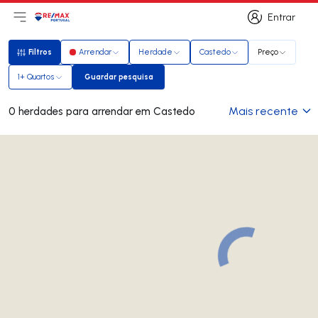
Entrar
Abri menu principal
Logo
Ir para página inicial
Entrar
Filtros
Arrendar
Herdade
Castedo
Preço
Filtros
1+ Quartos
Guardar pesquisa
Guardar pesquisa
Mais recente
0 herdades para arrendar em Castedo