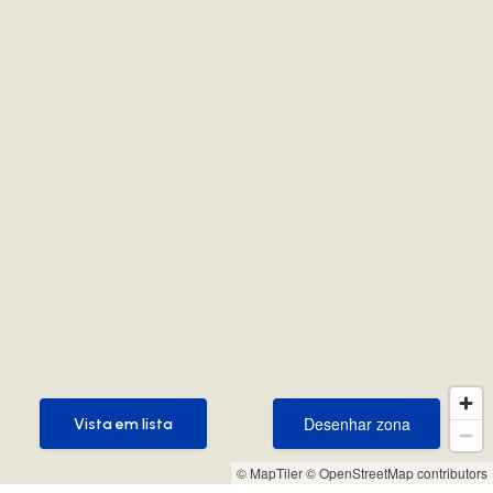
Desenhar zona
Vista em lista
Desenhar zona
Vista em lista
© MapTiler
© OpenStreetMap contributors