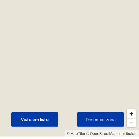
Desenhar zona
Vista em lista
Desenhar zona
Vista em lista
© MapTiler
© OpenStreetMap contributors