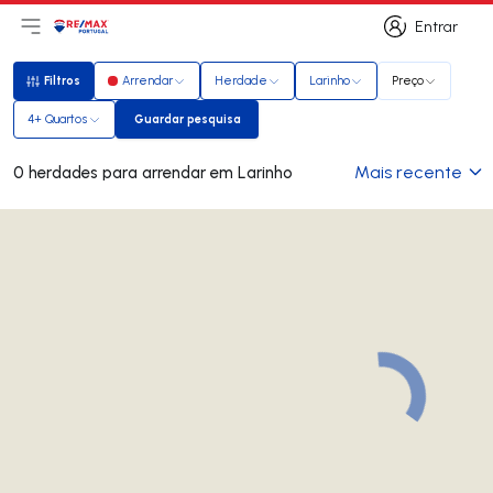
Entrar
Abri menu principal
Logo
Ir para página inicial
Entrar
Filtros
Arrendar
Herdade
Larinho
Preço
Filtros
4+ Quartos
Guardar pesquisa
Guardar pesquisa
Mais recente
0 herdades para arrendar em Larinho