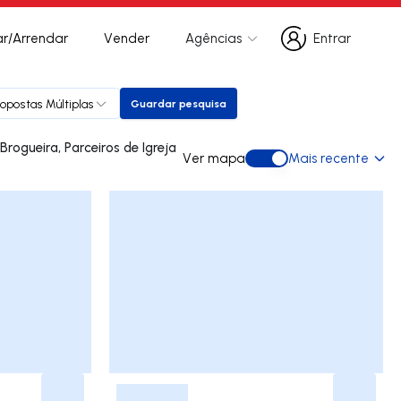
r/Arrendar
Vender
Agências
Entrar
Entrar
ropostas Múltiplas
Guardar pesquisa
Guardar pesquisa
Ver mapa
Mais recente
Ver mapa
-