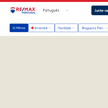
Português
Junte-s
Logo
Ir para página inicial
Arrendar
Herdade
Brogueira, Parceir
Filtros
Filtros