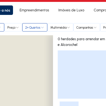
e a nós
Empreendimentos
Imóveis de Luxo
Compra
os de Igreja e Alcorochel
Preço
2+ Quartos
Multimédia
Campanhas
P
0 herdades para arrendar em Brogueira, Parceiros de Igreja
e Alcorochel
Lista de Imóveis
-