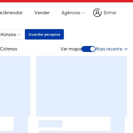
r/Arrendar
Vender
Agências
Entrar
Entrar
Múltiplas
Guardar pesquisa
Guardar pesquisa
 para arrendar em Cótimos
Ver mapa
Mais recente
Ver mapa
-