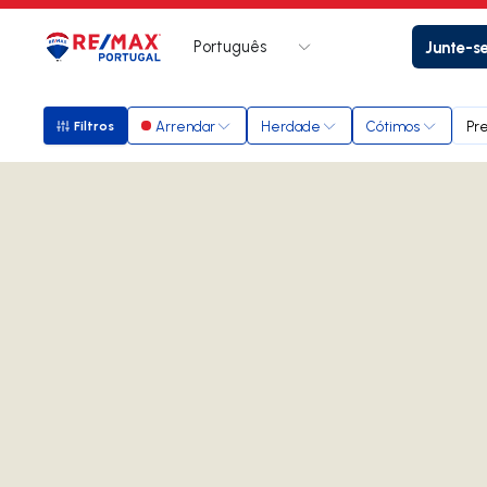
Português
Junte-s
Logo
Ir para página inicial
Arrendar
Herdade
Cótimos
Pr
Filtros
Filtros