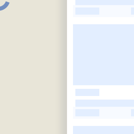
-
-
-
-
-
-
-