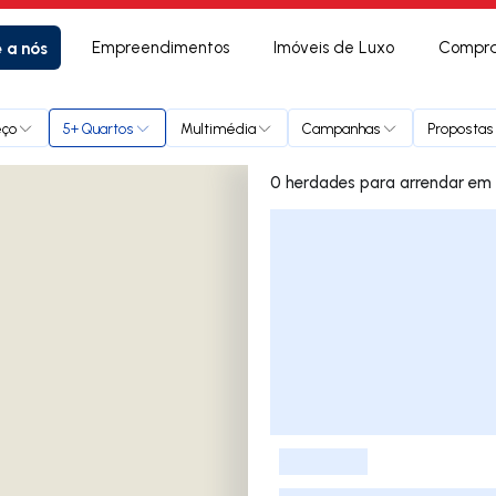
e a nós
Empreendimentos
Imóveis de Luxo
Compra
eço
5+ Quartos
Multimédia
Campanhas
Propostas 
0 herdades
Lista de Imóveis
-