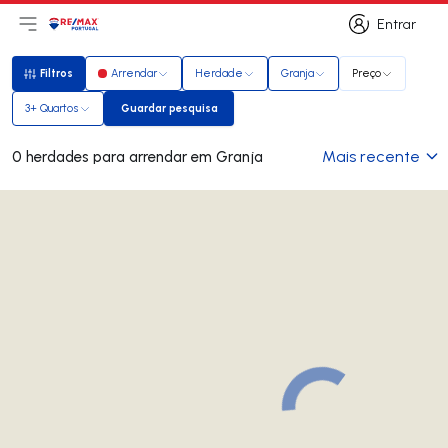
Entrar
Abri menu principal
Logo
Ir para página inicial
Entrar
Filtros
Arrendar
Herdade
Granja
Preço
Filtros
3+ Quartos
Guardar pesquisa
Guardar pesquisa
Mais recente
0 herdades para arrendar em Granja