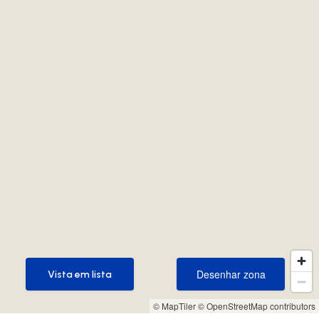
Desenhar zona
Vista em lista
Desenhar zona
Vista em lista
© MapTiler
© OpenStreetMap contributors