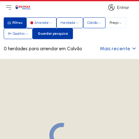
Entrar
Abri menu principal
Logo
Ir para página inicial
Entrar
Filtros
Arrendar
Herdade
Calvão
Preço
Filtros
4+ Quartos
Guardar pesquisa
Guardar pesquisa
Mais recente
0 herdades para arrendar em Calvão