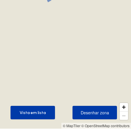
Desenhar zona
Vista em lista
Desenhar zona
Vista em lista
© MapTiler
© OpenStreetMap contributors