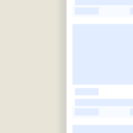
-
-
-
-
-
-
-