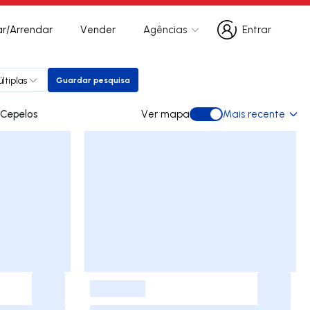
r/Arrendar
Vender
Agências
Entrar
Entrar
ltiplas
Guardar pesquisa
Guardar pesquisa
 para arrendar em Cepelos
Ver mapa
Mais recente
Ver mapa
-