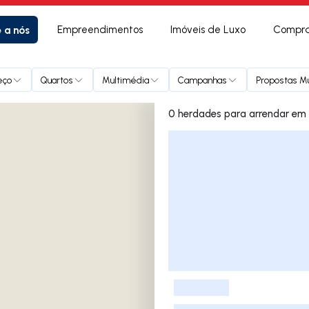
e a nós
Empreendimentos
Imóveis de Luxo
Compra
eço
Quartos
Multimédia
Campanhas
Propostas Mú
0 herdades
Lista de Imóveis
-