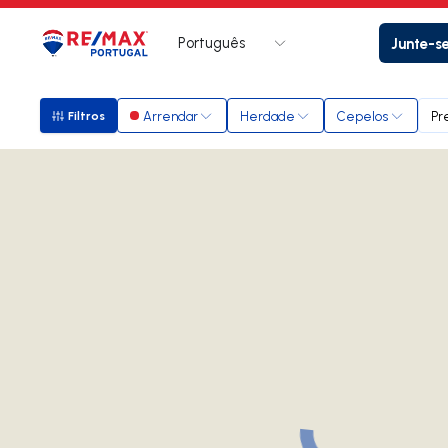
Português
Junte-s
Logo
Ir para página inicial
Arrendar
Herdade
Cepelos
Pr
Filtros
Filtros