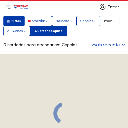
Entrar
Abri menu principal
Logo
Ir para página inicial
Entrar
Filtros
Arrendar
Herdade
Cepelos
Preço
Filtros
2+ Quartos
Guardar pesquisa
Guardar pesquisa
Mais recente
0 herdades para arrendar em Cepelos