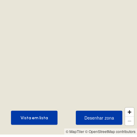
Desenhar zona
Vista em lista
Desenhar zona
Vista em lista
© MapTiler
© OpenStreetMap contributors