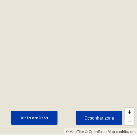
Desenhar zona
Vista em lista
Desenhar zona
Vista em lista
© MapTiler
© OpenStreetMap contributors