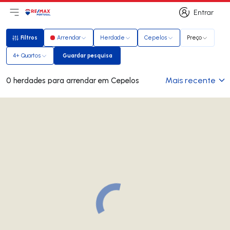
Entrar
Abri menu principal
Logo
Ir para página inicial
Entrar
Filtros
Arrendar
Herdade
Cepelos
Preço
Filtros
4+ Quartos
Guardar pesquisa
Guardar pesquisa
Mais recente
0 herdades para arrendar em Cepelos