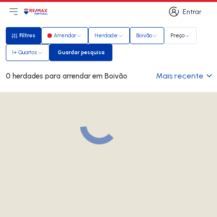
Entrar
Abri menu principal
Logo
Ir para página inicial
Entrar
Filtros
Arrendar
Herdade
Boivão
Preço
Filtros
1+ Quartos
Guardar pesquisa
Guardar pesquisa
Mais recente
0 herdades para arrendar em Boivão