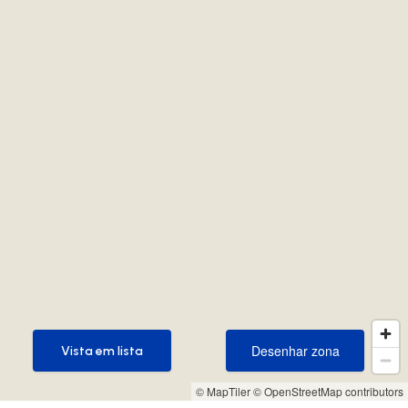
Desenhar zona
Vista em lista
Desenhar zona
Vista em lista
© MapTiler
© OpenStreetMap contributors