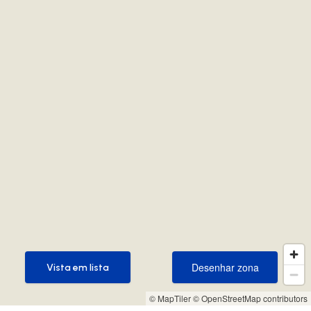
Desenhar zona
Vista em lista
Desenhar zona
Vista em lista
© MapTiler
© OpenStreetMap contributors