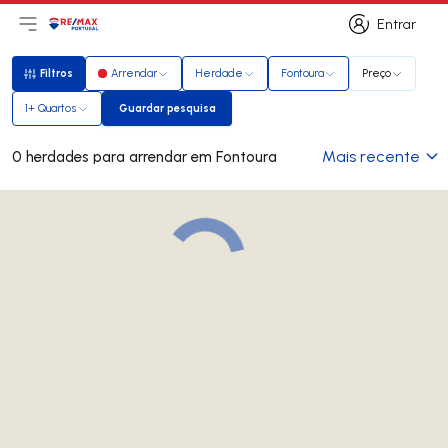
Entrar
Abri menu principal
Logo
Ir para página inicial
Entrar
Filtros
Arrendar
Herdade
Fontoura
Preço
Filtros
1+ Quartos
Guardar pesquisa
Guardar pesquisa
Mais recente
0 herdades para arrendar em Fontoura