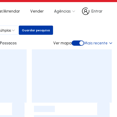
r/Arrendar
Vender
Agências
Entrar
Entrar
ltiplas
Guardar pesquisa
Guardar pesquisa
 para arrendar em Possacos
Ver mapa
Mais recente
Ver mapa
-