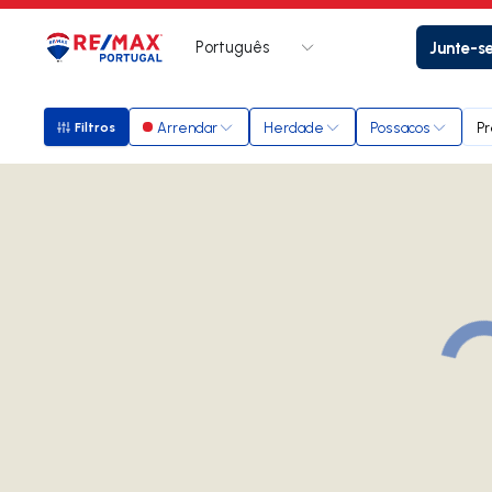
Português
Junte-s
Logo
Ir para página inicial
Arrendar
Herdade
Possacos
Pr
Filtros
Filtros