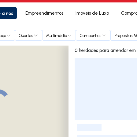
e a nós
Empreendimentos
Imóveis de Luxo
Compra
eço
Quartos
Multimédia
Campanhas
Propostas Mú
0 herdades
Lista de Imóveis
-