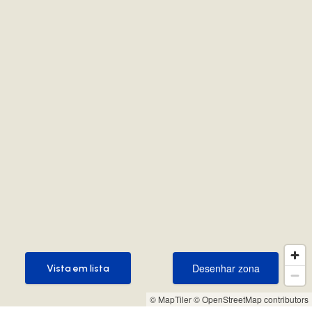
Desenhar zona
Vista em lista
Desenhar zona
Vista em lista
© MapTiler
© OpenStreetMap contributors