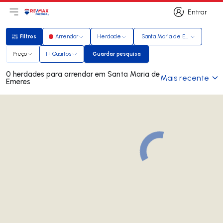
Entrar
Abri menu principal
Logo
Ir para página inicial
Entrar
Filtros
Arrendar
Herdade
Santa Maria de Emeres
Filtros
Preço
1+ Quartos
Guardar pesquisa
Guardar pesquisa
0 herdades para arrendar em Santa Maria de
Mais recente
Emeres