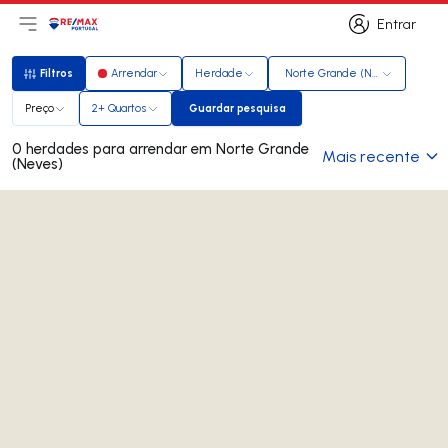
Entrar
Abri menu principal
Logo
Ir para página inicial
Entrar
Filtros
Arrendar
Herdade
Norte Grande (Neves)
Filtros
Preço
2+ Quartos
Guardar pesquisa
Guardar pesquisa
0 herdades para arrendar em Norte Grande
Mais recente
(Neves)