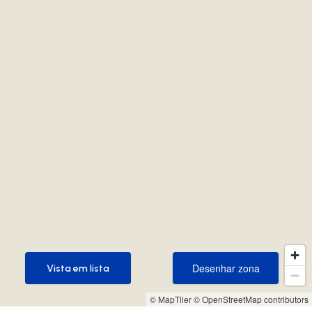
Desenhar zona
Vista em lista
Desenhar zona
Vista em lista
© MapTiler
© OpenStreetMap contributors