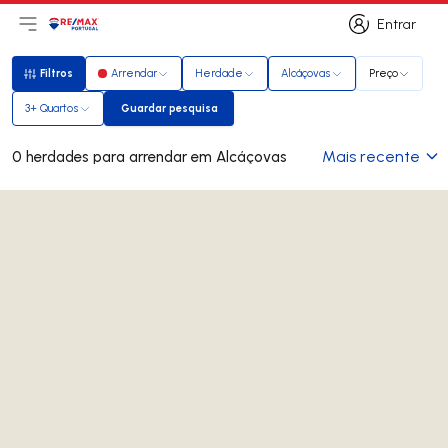
Entrar
Abri menu principal
Logo
Ir para página inicial
Entrar
Filtros
Arrendar
Herdade
Alcáçovas
Preço
Filtros
3+ Quartos
Guardar pesquisa
Guardar pesquisa
Mais recente
0 herdades para arrendar em Alcáçovas