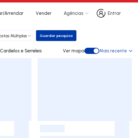
r/Arrendar
Vender
Agências
Entrar
Entrar
ostas Múltiplas
Guardar pesquisa
Guardar pesquisa
des para arrendar em Cardielos e Serreleis
Ver mapa
Mais recente
Ver mapa
-