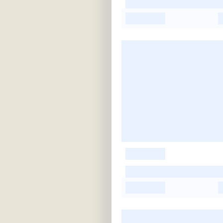
-
-
-
-
-
-
-