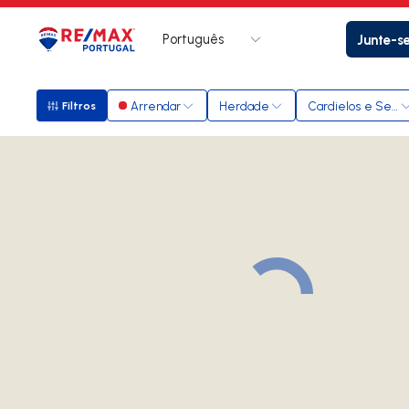
Português
Junte-s
Logo
Ir para página inicial
Arrendar
Herdade
Cardielos e Serre
Filtros
Filtros