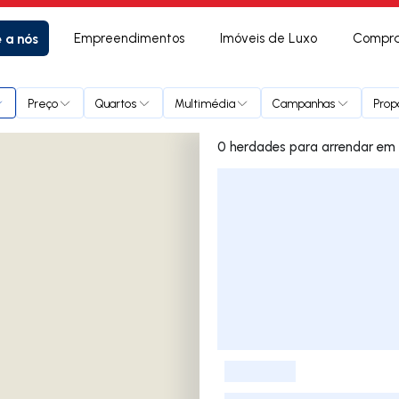
e a nós
Empreendimentos
Imóveis de Luxo
Compra
leis
Preço
Quartos
Multimédia
Campanhas
Prop
0 herda
Lista de Imóveis
-