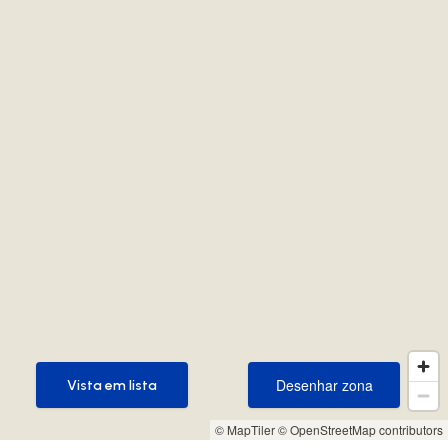
Desenhar zona
Vista em lista
Desenhar zona
Vista em lista
© MapTiler
© OpenStreetMap contributors