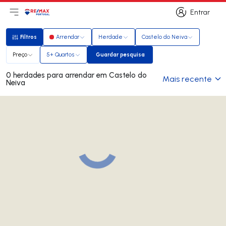
Entrar
Abri menu principal
Logo
Ir para página inicial
Entrar
Filtros
Arrendar
Herdade
Castelo do Neiva
Filtros
Preço
5+ Quartos
Guardar pesquisa
Guardar pesquisa
0 herdades para arrendar em Castelo do
Mais recente
Neiva