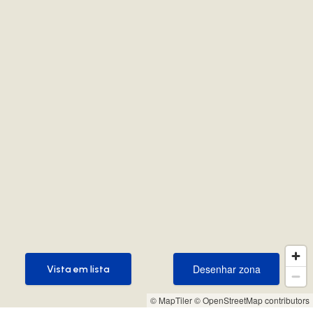
Desenhar zona
Vista em lista
Desenhar zona
Vista em lista
© MapTiler
© OpenStreetMap contributors