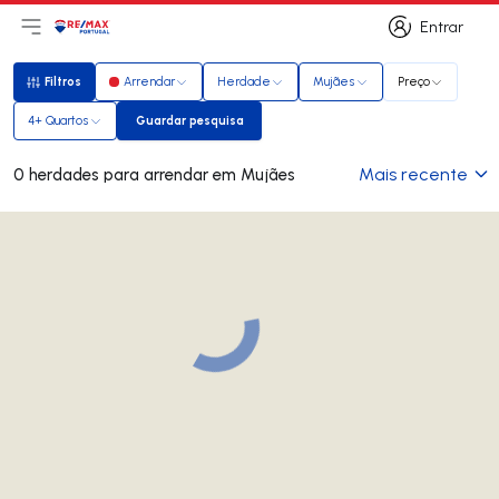
Entrar
Abri menu principal
Logo
Ir para página inicial
Entrar
Filtros
Arrendar
Herdade
Mujães
Preço
Filtros
4+ Quartos
Guardar pesquisa
Guardar pesquisa
Mais recente
0 herdades para arrendar em Mujães