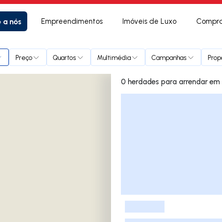
e a nós
Empreendimentos
Imóveis de Luxo
Compra
ortuzelo
Preço
Quartos
Multimédia
Campanhas
Prop
0 herd
Lista de Imóveis
-