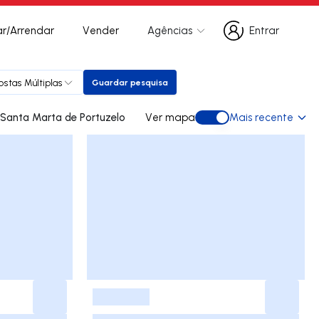
r/Arrendar
Vender
Agências
Entrar
Entrar
ostas Múltiplas
Guardar pesquisa
Guardar pesquisa
ades para arrendar em Santa Marta de Portuzelo
Ver mapa
Mais recente
Ver mapa
-