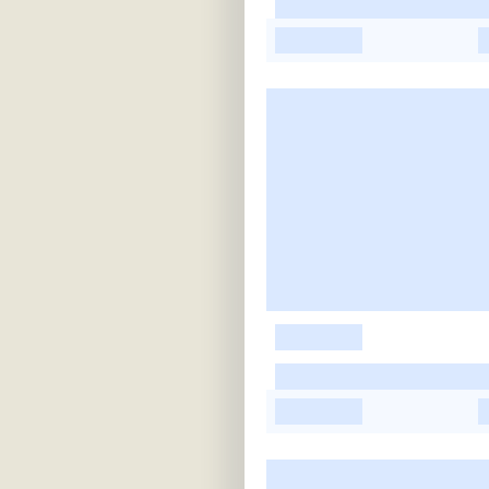
-
-
-
-
-
-
-