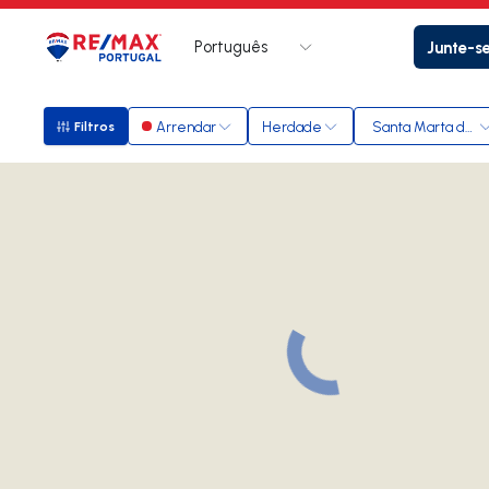
Português
Junte-s
Logo
Ir para página inicial
Arrendar
Herdade
Santa Marta de P
Filtros
Filtros