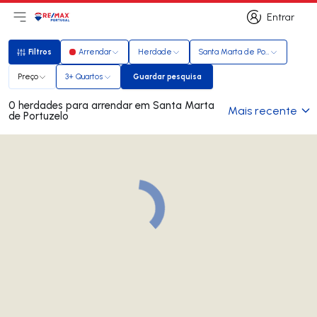
Entrar
Abri menu principal
Logo
Ir para página inicial
Entrar
Filtros
Arrendar
Herdade
Santa Marta de Portuzelo
Filtros
Preço
3+ Quartos
Guardar pesquisa
Guardar pesquisa
0 herdades para arrendar em Santa Marta
Mais recente
de Portuzelo