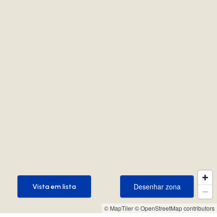
Desenhar zona
Vista em lista
Desenhar zona
Vista em lista
© MapTiler
© OpenStreetMap contributors