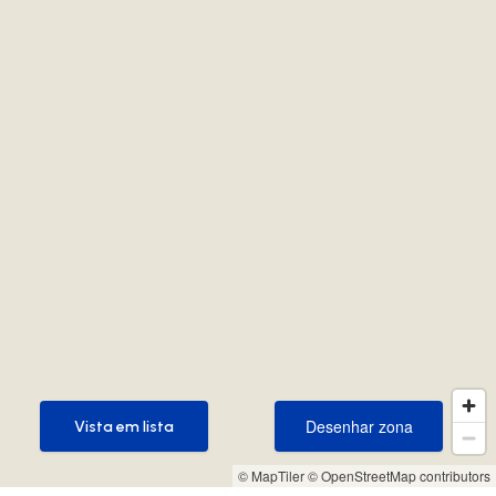
Desenhar zona
Vista em lista
Desenhar zona
Vista em lista
© MapTiler
© OpenStreetMap contributors