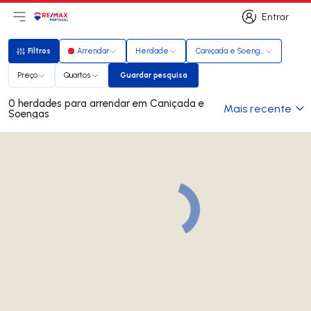
Entrar
Abri menu principal
Logo
Ir para página inicial
Entrar
Filtros
Arrendar
Herdade
Caniçada e Soengas
Filtros
Preço
Quartos
Guardar pesquisa
Guardar pesquisa
0 herdades para arrendar em Caniçada e
Mais recente
Soengas