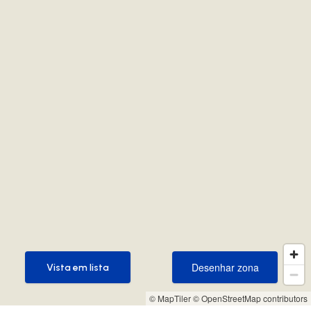
Desenhar zona
Vista em lista
Desenhar zona
Vista em lista
© MapTiler
© OpenStreetMap contributors