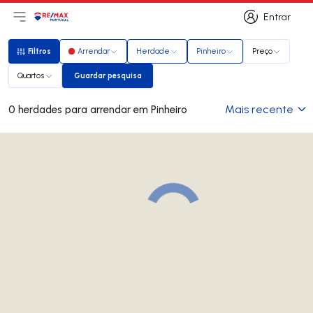
Entrar
Abri menu principal
Logo
Ir para página inicial
Entrar
Filtros
Arrendar
Herdade
Pinheiro
Preço
Filtros
Quartos
Guardar pesquisa
Guardar pesquisa
Mais recente
0 herdades para arrendar em Pinheiro