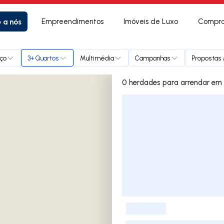
e a nós
Empreendimentos
Imóveis de Luxo
Compra
ço
3+ Quartos
Multimédia
Campanhas
Propostas 
0 herdades 
Lista de Imóveis
-