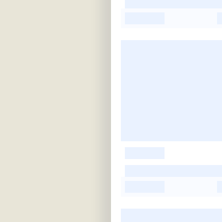
-
-
-
-
-
-
-