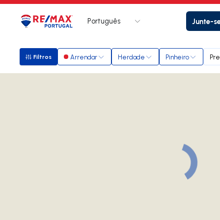
Português
Junte-s
Logo
Ir para página inicial
Arrendar
Herdade
Pinheiro
Pre
Filtros
Filtros