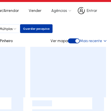
r/Arrendar
Vender
Agências
Entrar
Entrar
Múltiplas
Guardar pesquisa
Guardar pesquisa
para arrendar em Pinheiro
Ver mapa
Mais recente
Ver mapa
-