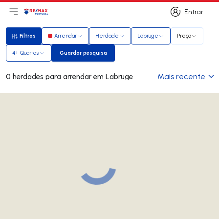
Entrar
Abri menu principal
Logo
Ir para página inicial
Entrar
Filtros
Arrendar
Herdade
Labruge
Preço
Filtros
4+ Quartos
Guardar pesquisa
Guardar pesquisa
Mais recente
0 herdades para arrendar em Labruge