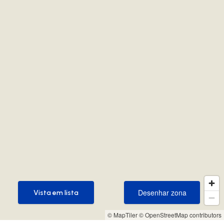
Desenhar zona
Vista em lista
Desenhar zona
Vista em lista
© MapTiler
© OpenStreetMap contributors