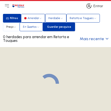
Entrar
Abri menu principal
Logo
Ir para página inicial
Entrar
Filtros
Arrendar
Herdade
Retorta e Tougues
Filtros
Preço
5+ Quartos
Guardar pesquisa
Guardar pesquisa
0 herdades para arrendar em Retorta e
Mais recente
Tougues