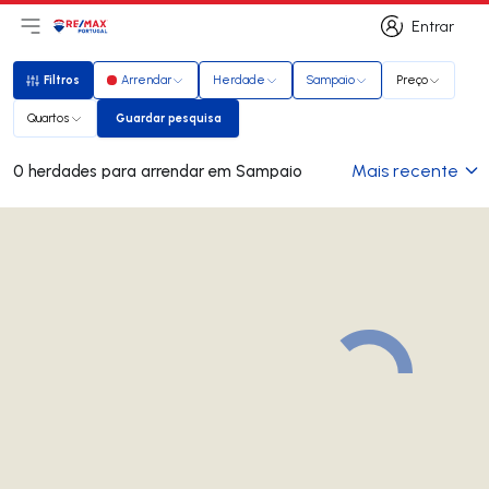
Entrar
Abri menu principal
Logo
Ir para página inicial
Entrar
Filtros
Arrendar
Herdade
Sampaio
Preço
Filtros
Quartos
Guardar pesquisa
Guardar pesquisa
Mais recente
0 herdades para arrendar em Sampaio