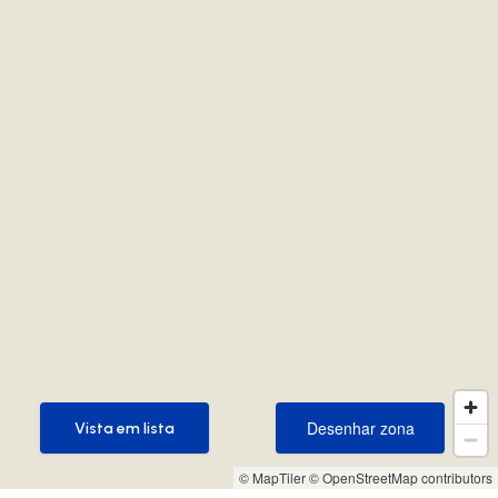
Desenhar zona
Vista em lista
Desenhar zona
Vista em lista
© MapTiler
© OpenStreetMap contributors