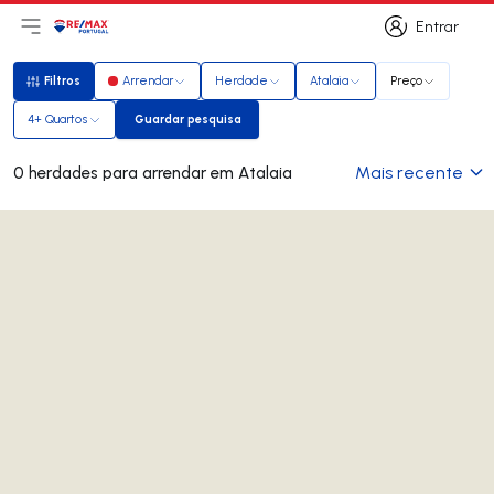
Entrar
Abri menu principal
Logo
Ir para página inicial
Entrar
Filtros
Arrendar
Herdade
Atalaia
Preço
Filtros
4+ Quartos
Guardar pesquisa
Guardar pesquisa
Mais recente
0 herdades para arrendar em Atalaia