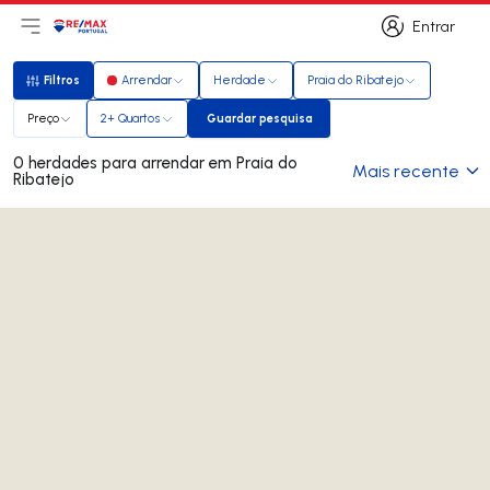
Entrar
Abri menu principal
Logo
Ir para página inicial
Entrar
Filtros
Arrendar
Herdade
Praia do Ribatejo
Filtros
Preço
2+ Quartos
Guardar pesquisa
Guardar pesquisa
0 herdades para arrendar em Praia do
Mais recente
Ribatejo