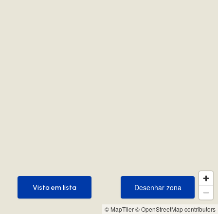
Desenhar zona
Vista em lista
Desenhar zona
Vista em lista
© MapTiler
© OpenStreetMap contributors