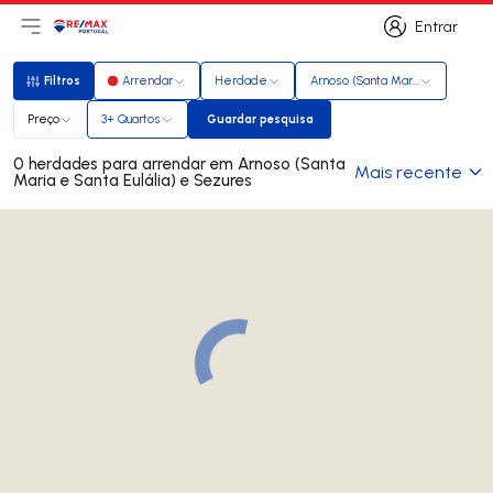
Entrar
Abri menu principal
Logo
Ir para página inicial
Entrar
Filtros
Arrendar
Herdade
Arnoso (Santa Maria e Santa Eul
Filtros
Preço
3+ Quartos
Guardar pesquisa
Guardar pesquisa
0 herdades para arrendar em Arnoso (Santa
Mais recente
Maria e Santa Eulália) e Sezures