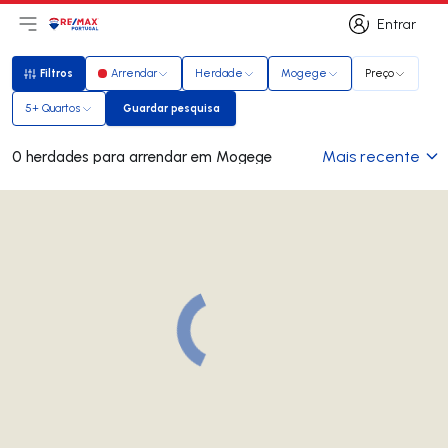
Entrar
Abri menu principal
Logo
Ir para página inicial
Entrar
Filtros
Arrendar
Herdade
Mogege
Preço
Filtros
5+ Quartos
Guardar pesquisa
Guardar pesquisa
Mais recente
0 herdades para arrendar em Mogege