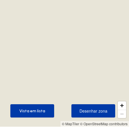
Desenhar zona
Vista em lista
Desenhar zona
Vista em lista
© MapTiler
© OpenStreetMap contributors