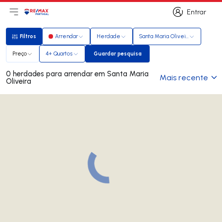
Entrar
Abri menu principal
Logo
Ir para página inicial
Entrar
Filtros
Arrendar
Herdade
Santa Maria Oliveira
Filtros
Preço
4+ Quartos
Guardar pesquisa
Guardar pesquisa
0 herdades para arrendar em Santa Maria
Mais recente
Oliveira