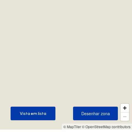
Desenhar zona
Vista em lista
Desenhar zona
Vista em lista
© MapTiler
© OpenStreetMap contributors