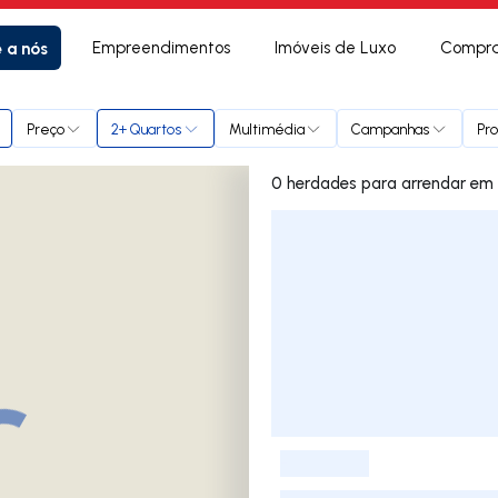
e a nós
Empreendimentos
Imóveis de Luxo
Compra
Preço
2+ Quartos
Multimédia
Campanhas
Pro
0 herdad
Lista de Imóveis
-