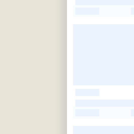
-
-
-
-
-
-
-