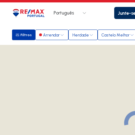
Português
Junte-s
Logo
Ir para página inicial
Arrendar
Herdade
Castelo Melhor
Filtros
Filtros