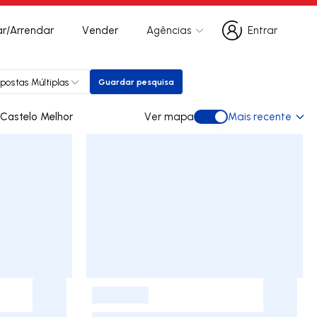
r/Arrendar
Vender
Agências
Entrar
Entrar
postas Múltiplas
Guardar pesquisa
Guardar pesquisa
es para arrendar em Castelo Melhor
Ver mapa
Mais recente
Ver mapa
-