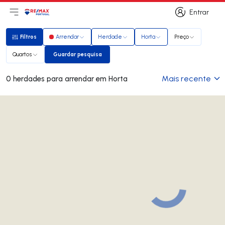
Entrar
Abri menu principal
Logo
Ir para página inicial
Entrar
Filtros
Arrendar
Herdade
Horta
Preço
Filtros
Quartos
Guardar pesquisa
Guardar pesquisa
Mais recente
0 herdades para arrendar em Horta