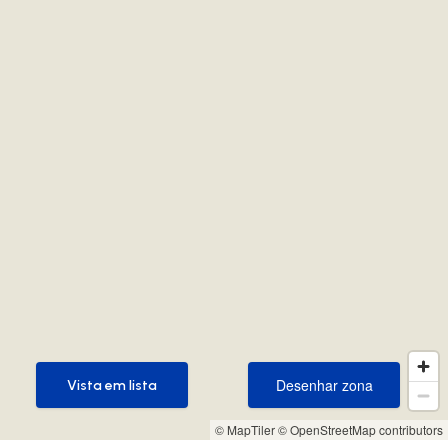
Desenhar zona
Vista em lista
Desenhar zona
Vista em lista
© MapTiler
© OpenStreetMap contributors