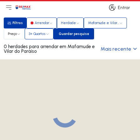
Entrar
Abri menu principal
Logo
Ir para página inicial
Entrar
Filtros
Arrendar
Herdade
Mafamude e Vilar do Paraíso
Filtros
Preço
3+ Quartos
Guardar pesquisa
Guardar pesquisa
0 herdades para arrendar em Mafamude e
Mais recente
Vilar do Paraíso