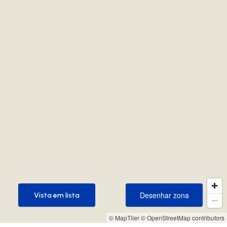
Desenhar zona
Vista em lista
Desenhar zona
Vista em lista
© MapTiler
© OpenStreetMap contributors