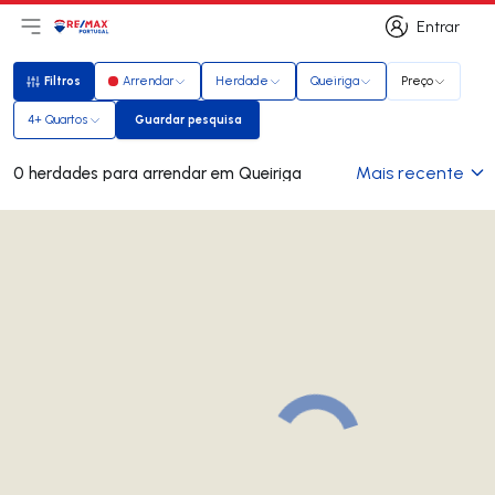
Entrar
Abri menu principal
Logo
Ir para página inicial
Entrar
Filtros
Arrendar
Herdade
Queiriga
Preço
Filtros
4+ Quartos
Guardar pesquisa
Guardar pesquisa
Mais recente
0 herdades para arrendar em Queiriga