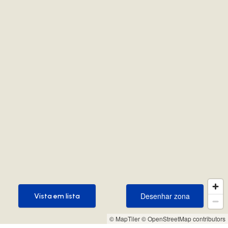
Desenhar zona
Vista em lista
Desenhar zona
Vista em lista
© MapTiler
© OpenStreetMap contributors