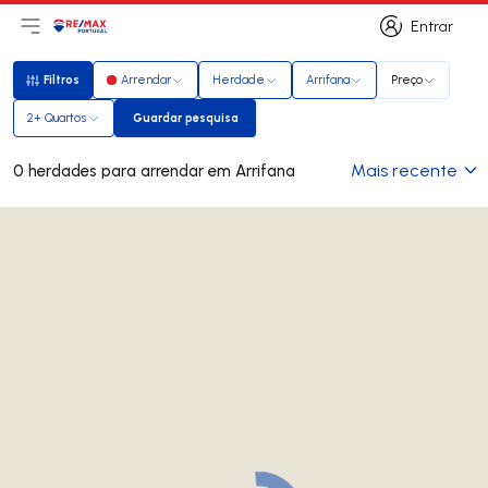
Entrar
Abri menu principal
Logo
Ir para página inicial
Entrar
Filtros
Arrendar
Herdade
Arrifana
Preço
Filtros
2+ Quartos
Guardar pesquisa
Guardar pesquisa
Mais recente
0 herdades para arrendar em Arrifana