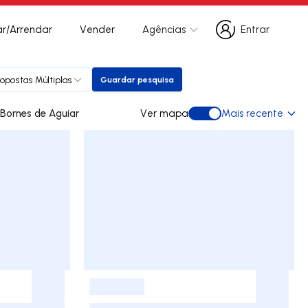
r/Arrendar
Vender
Agências
Entrar
Entrar
ropostas Múltiplas
Guardar pesquisa
Guardar pesquisa
des para arrendar em Bornes de Aguiar
Ver mapa
Mais recente
Ver mapa
-