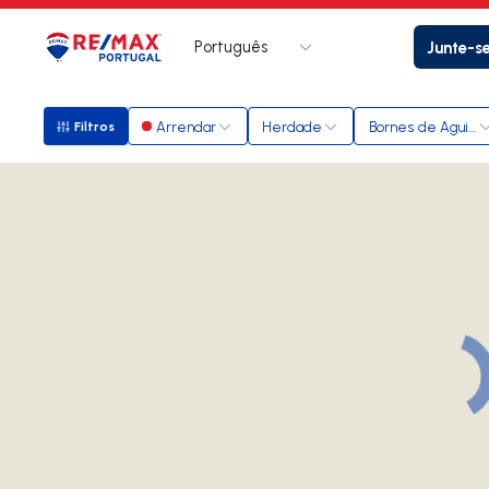
Português
Junte-s
Logo
Ir para página inicial
Arrendar
Herdade
Bornes de Aguiar
Filtros
Filtros