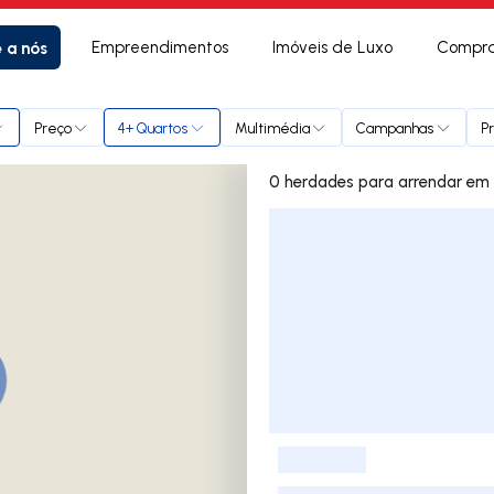
e a nós
Empreendimentos
Imóveis de Luxo
Compra
Preço
4+ Quartos
Multimédia
Campanhas
P
0 herda
Lista de Imóveis
-